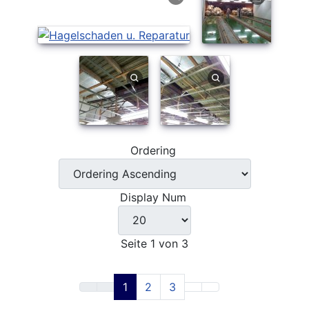
Ordering
Display Num
Seite 1 von 3
1
2
3