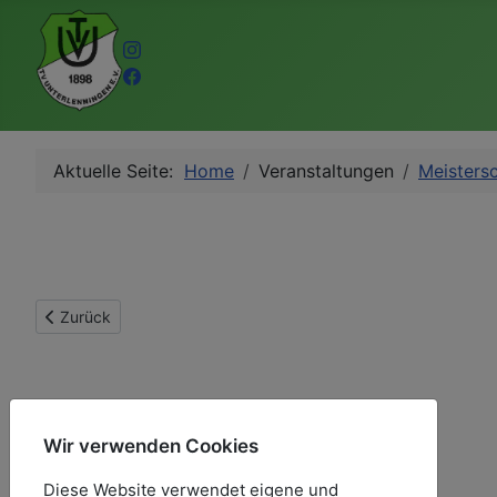
Aktuelle Seite:
Home
Veranstaltungen
Meisters
Vorheriger Beitrag: Bezirksmeisterschaften 2012
Zurück
Wir verwenden Cookies
Diese Website verwendet eigene und