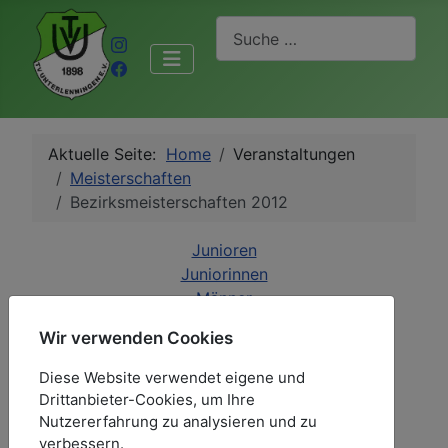
Suchen
Aktuelle Seite:
Home
Veranstaltungen
Meisterschaften
Bezirksmeisterschaften 2012
Junioren
Juniorinnen
Männer
Frauen
Wir verwenden Cookies
Senioren A
Senioren B
Diese Website verwendet eigene und
Seniorinnen A
Drittanbieter-Cookies, um Ihre
Seniorinnen B
Nutzererfahrung zu analysieren und zu
verbessern.