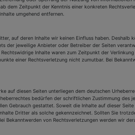
t ab dem Zeitpunkt der Kenntnis einer konkreten Rechtsver
Inhalte umgehend entfernen.
ter, auf deren Inhalte wir keinen Einfluss haben. Deshalb 
tets der jeweilige Anbieter oder Betreiber der Seiten veran
 Rechtswidrige Inhalte waren zum Zeitpunkt der Verlinkung n
spunkte einer Rechtsverletzung nicht zumutbar. Bei Bekann
erke auf diesen Seiten unterliegen dem deutschen Urheberrec
heberrechtes bedürfen der schriftlichen Zustimmung des je
llen Gebrauch gestattet. Soweit die Inhalte auf dieser Seit
nhalte Dritter als solche gekennzeichnet. Sollten Sie tro
Bei Bekanntwerden von Rechtsverletzungen werden wir dera