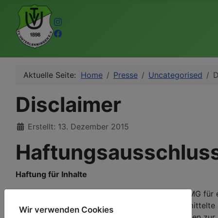
Aktuelle Seite:
Home
Presse
Uncategorised
D
Disclaimer
Details
Erstellt: 13. Dezember 2015
Haftungsausschluss
Haftung für Inhalte
Als Diensteanbieter sind wir gemäß § 7 Abs.1 TMG für 
Diensteanbieter jedoch nicht verpflichtet, übermittel
Wir verwenden Cookies
rechtswidrige Tätigkeit hinweisen. Verpflichtungen z